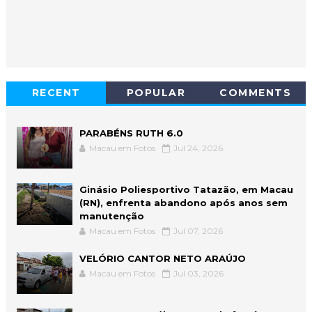
RECENT
POPULAR
COMMENTS
PARABÉNS RUTH 6.0
Macau em Fotos
Jul 24, 2026
Ginásio Poliesportivo Tatazão, em Macau
(RN), enfrenta abandono após anos sem
manutenção
Macau em Fotos
Jul 07, 2026
VELÓRIO CANTOR NETO ARAÚJO
Macau em Fotos
Jul 03, 2026