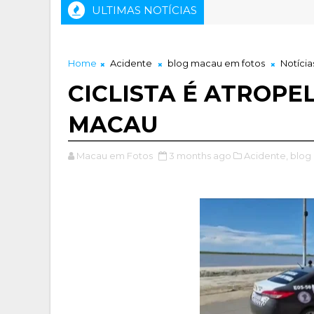
ULTIMAS NOTÍCIAS
Home
Acidente
blog macau em fotos
Notícia
CICLISTA É ATROP
MACAU
Macau em Fotos
3 months ago
Acidente,
blog