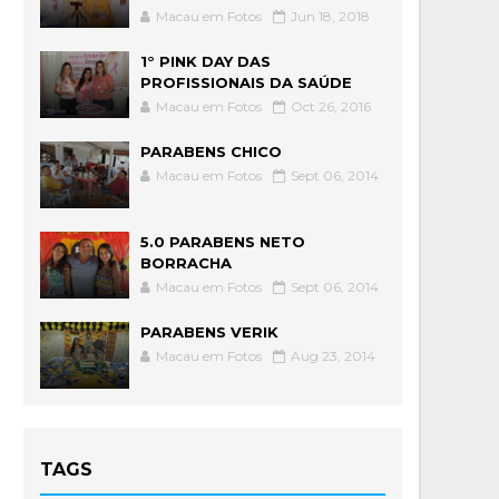
Macau em Fotos
Jun 18, 2018
1° PINK DAY DAS
PROFISSIONAIS DA SAÚDE
Macau em Fotos
Oct 26, 2016
PARABENS CHICO
Macau em Fotos
Sept 06, 2014
5.0 PARABENS NETO
BORRACHA
Macau em Fotos
Sept 06, 2014
PARABENS VERIK
Macau em Fotos
Aug 23, 2014
TAGS