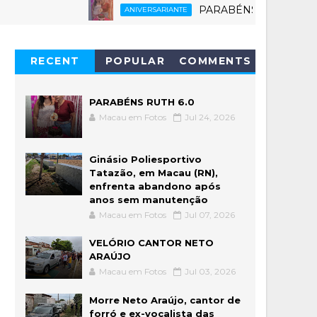
PARABÉNS RUTH 6.0
ANIVERSARIANTE
RECENT
POPULAR
COMMENTS
PARABÉNS RUTH 6.0
Macau em Fotos
Jul 24, 2026
Ginásio Poliesportivo
Tatazão, em Macau (RN),
enfrenta abandono após
anos sem manutenção
Macau em Fotos
Jul 07, 2026
VELÓRIO CANTOR NETO
ARAÚJO
Macau em Fotos
Jul 03, 2026
Morre Neto Araújo, cantor de
forró e ex-vocalista das