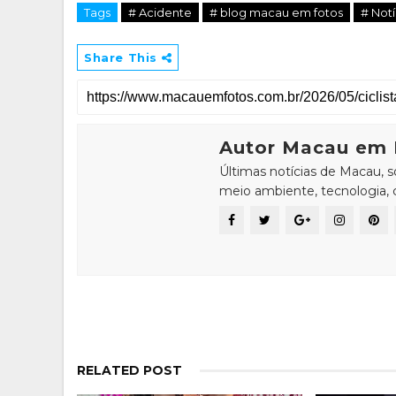
Tags
# Acidente
# blog macau em fotos
# Notí
Share This
Autor Macau em 
Últimas notícias de Macau, 
meio ambiente, tecnologia, ci
RELATED POST