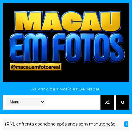
As Principais Notícias De Macau
renta abandono após anos sem manutenção
CAVALEIROS DO FORR