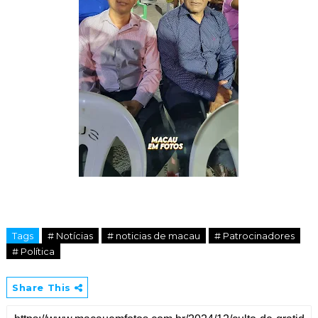
Tags
# Notícias
# noticias de macau
# Patrocinadores
# Política
Share This