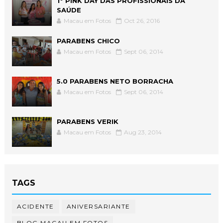
1° PINK DAY DAS PROFISSIONAIS DA
SAÚDE
Macau em Fotos
Oct 26, 2016
PARABENS CHICO
Macau em Fotos
Sept 06, 2014
5.0 PARABENS NETO BORRACHA
Macau em Fotos
Sept 06, 2014
PARABENS VERIK
Macau em Fotos
Aug 23, 2014
TAGS
ACIDENTE
ANIVERSARIANTE
BLOG MACAU EM FOTOS