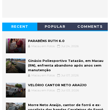
RECENT
POPULAR
COMMENTS
PARABÉNS RUTH 6.0
Macau em Fotos
Jul 24, 2026
Ginásio Poliesportivo Tatazão, em Macau
(RN), enfrenta abandono após anos sem
manutenção
Macau em Fotos
Jul 07, 2026
VELÓRIO CANTOR NETO ARAÚJO
Macau em Fotos
Jul 03, 2026
Morre Neto Araújo, cantor de forró e ex-
vocalista das bandas Cavaleiros do Forró