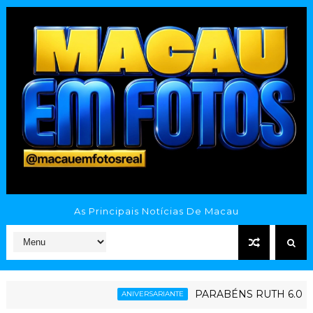
As Principais Notícias De Macau
PARABÉNS RUTH 6.0
ANIVERSARIANTE
ES