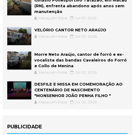
(RN), enfrenta abandono após anos sem
manutenção
Macau em Fotos
Jul 07, 2026
VELÓRIO CANTOR NETO ARAÚJO
Macau em Fotos
Jul 03, 2026
Morre Neto Araújo, cantor de forró e ex-
vocalista das bandas Cavaleiros do Forró
e Collo de Menina
Macau em Fotos
Jul 02, 2026
DESFILE E MISSA EM COMEMORAÇÃO AO
CENTENÁRIO DE NASCIMENTO
"MONSENHOR JOÃO PENHA FILHO "
Macau em Fotos
Jul 02, 2026
PUBLICIDADE