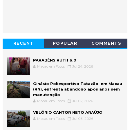
RECENT
POPULAR
COMMENTS
PARABÉNS RUTH 6.0
Macau em Fotos
Jul 24, 2026
Ginásio Poliesportivo Tatazão, em Macau
(RN), enfrenta abandono após anos sem
manutenção
Macau em Fotos
Jul 07, 2026
VELÓRIO CANTOR NETO ARAÚJO
Macau em Fotos
Jul 03, 2026