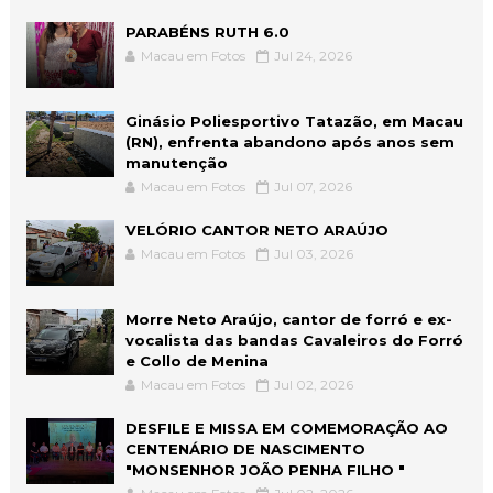
PARABÉNS RUTH 6.0
Macau em Fotos
Jul 24, 2026
Ginásio Poliesportivo Tatazão, em Macau
(RN), enfrenta abandono após anos sem
manutenção
Macau em Fotos
Jul 07, 2026
VELÓRIO CANTOR NETO ARAÚJO
Macau em Fotos
Jul 03, 2026
Morre Neto Araújo, cantor de forró e ex-
vocalista das bandas Cavaleiros do Forró
e Collo de Menina
Macau em Fotos
Jul 02, 2026
DESFILE E MISSA EM COMEMORAÇÃO AO
CENTENÁRIO DE NASCIMENTO
"MONSENHOR JOÃO PENHA FILHO "