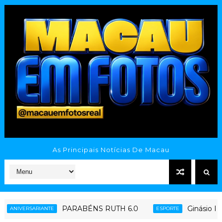
As Principais Notícias De Macau
PARABÉNS RUTH 6.0
Ginásio Poliespor
SARIANTE
ESPORTE