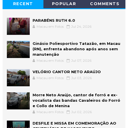
RECENT
POPULAR
COMMENTS
PARABÉNS RUTH 6.0
Macau em Fotos
Jul 24, 2026
Ginásio Poliesportivo Tatazão, em Macau
(RN), enfrenta abandono após anos sem
manutenção
Macau em Fotos
Jul 07, 2026
VELÓRIO CANTOR NETO ARAÚJO
Macau em Fotos
Jul 03, 2026
Morre Neto Araújo, cantor de forró e ex-
vocalista das bandas Cavaleiros do Forró
e Collo de Menina
Macau em Fotos
Jul 02, 2026
DESFILE E MISSA EM COMEMORAÇÃO AO