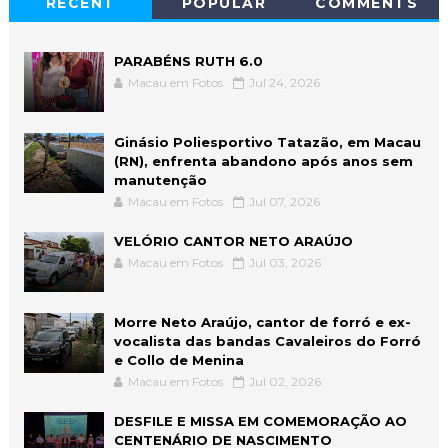
RECENT
POPULAR
COMMENTS
PARABÉNS RUTH 6.0
Macau em Fotos
Jul 24, 2026
Ginásio Poliesportivo Tatazão, em Macau
(RN), enfrenta abandono após anos sem
manutenção
Macau em Fotos
Jul 07, 2026
VELÓRIO CANTOR NETO ARAÚJO
Macau em Fotos
Jul 03, 2026
Morre Neto Araújo, cantor de forró e ex-
vocalista das bandas Cavaleiros do Forró
e Collo de Menina
Macau em Fotos
Jul 02, 2026
DESFILE E MISSA EM COMEMORAÇÃO AO
CENTENÁRIO DE NASCIMENTO