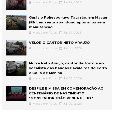
Macau em Fotos
Jul 24, 2026
Ginásio Poliesportivo Tatazão, em Macau
(RN), enfrenta abandono após anos sem
manutenção
Macau em Fotos
Jul 07, 2026
VELÓRIO CANTOR NETO ARAÚJO
Macau em Fotos
Jul 03, 2026
Morre Neto Araújo, cantor de forró e ex-
vocalista das bandas Cavaleiros do Forró
e Collo de Menina
Macau em Fotos
Jul 02, 2026
DESFILE E MISSA EM COMEMORAÇÃO AO
CENTENÁRIO DE NASCIMENTO
"MONSENHOR JOÃO PENHA FILHO "
Macau em Fotos
Jul 02, 2026