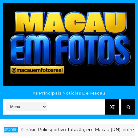
As Principais Notícias De Macau
Ginásio Poliesportivo Tatazão, em Macau (RN), enfrenta aba