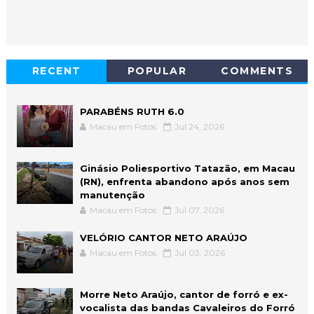
RECENT
POPULAR
COMMENTS
PARABÉNS RUTH 6.0
Macau em Fotos
Jul 24, 2026
Ginásio Poliesportivo Tatazão, em Macau
(RN), enfrenta abandono após anos sem
manutenção
Macau em Fotos
Jul 07, 2026
VELÓRIO CANTOR NETO ARAÚJO
Macau em Fotos
Jul 03, 2026
Morre Neto Araújo, cantor de forró e ex-
vocalista das bandas Cavaleiros do Forró