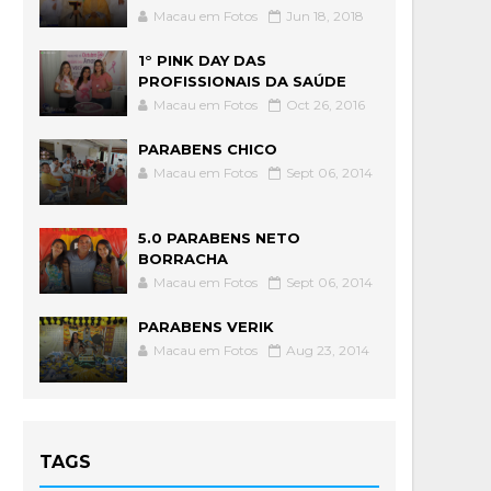
Macau em Fotos
Jun 18, 2018
1° PINK DAY DAS
PROFISSIONAIS DA SAÚDE
Macau em Fotos
Oct 26, 2016
PARABENS CHICO
Macau em Fotos
Sept 06, 2014
5.0 PARABENS NETO
BORRACHA
Macau em Fotos
Sept 06, 2014
PARABENS VERIK
Macau em Fotos
Aug 23, 2014
TAGS