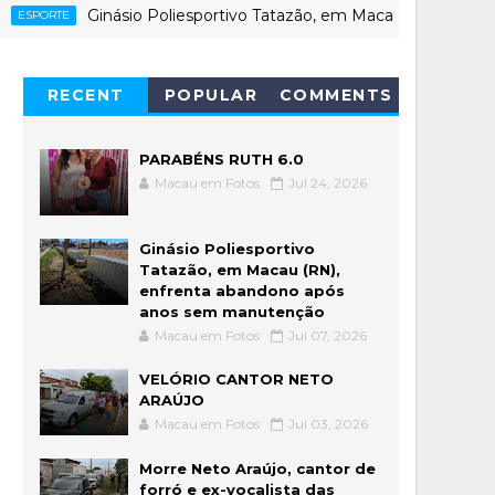
Ginásio Poliesportivo Tatazão, em Macau (RN), enfrenta aba
RECENT
POPULAR
COMMENTS
PARABÉNS RUTH 6.0
Macau em Fotos
Jul 24, 2026
Ginásio Poliesportivo
Tatazão, em Macau (RN),
enfrenta abandono após
anos sem manutenção
Macau em Fotos
Jul 07, 2026
VELÓRIO CANTOR NETO
ARAÚJO
Macau em Fotos
Jul 03, 2026
Morre Neto Araújo, cantor de
forró e ex-vocalista das