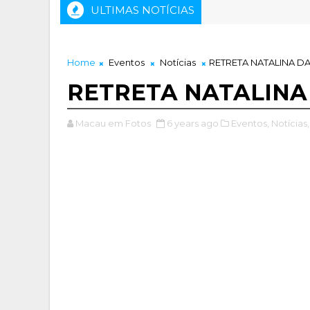
ULTIMAS NOTÍCIAS
 NASCIMENTO "MONSENHOR JOÃO PENHA FILHO "
Home
Eventos
Notícias
RETRETA NATALINA D
RETRETA NATALIN
Macau em Fotos
6 years ago
Eventos,
Notícias,