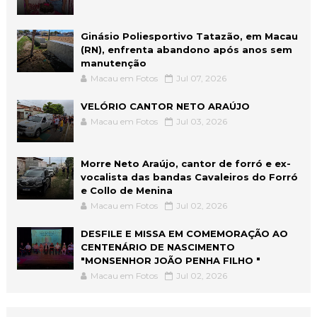
Ginásio Poliesportivo Tatazão, em Macau
(RN), enfrenta abandono após anos sem
manutenção
Macau em Fotos
Jul 07, 2026
VELÓRIO CANTOR NETO ARAÚJO
Macau em Fotos
Jul 03, 2026
Morre Neto Araújo, cantor de forró e ex-
vocalista das bandas Cavaleiros do Forró
e Collo de Menina
Macau em Fotos
Jul 02, 2026
DESFILE E MISSA EM COMEMORAÇÃO AO
CENTENÁRIO DE NASCIMENTO
"MONSENHOR JOÃO PENHA FILHO "
Macau em Fotos
Jul 02, 2026