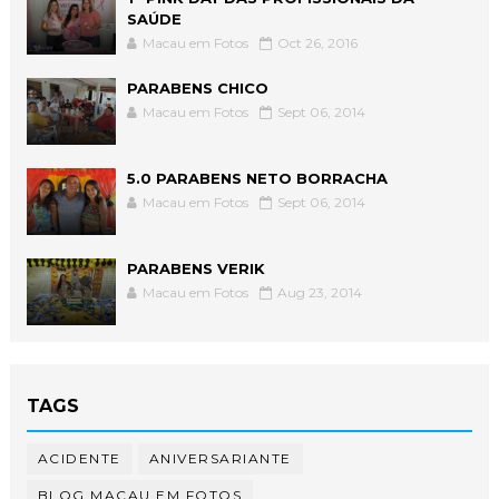
SAÚDE
Macau em Fotos
Oct 26, 2016
PARABENS CHICO
Macau em Fotos
Sept 06, 2014
5.0 PARABENS NETO BORRACHA
Macau em Fotos
Sept 06, 2014
PARABENS VERIK
Macau em Fotos
Aug 23, 2014
TAGS
ACIDENTE
ANIVERSARIANTE
BLOG MACAU EM FOTOS