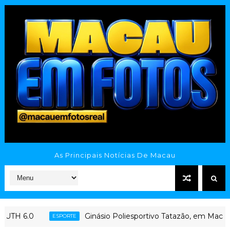
As Principais Notícias De Macau
H 6.0
Ginásio Poliesportivo Tatazão, em Macau 
ESPORTE