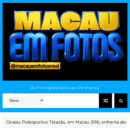
As Principais Notícias De Macau
io Poliesportivo Tatazão, em Macau (RN), enfrenta abandono 