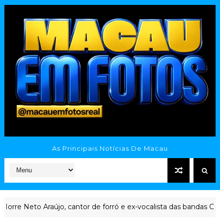
As Principais Notícias De Macau
jo, cantor de forró e ex-vocalista das bandas Cavaleiros do Forr