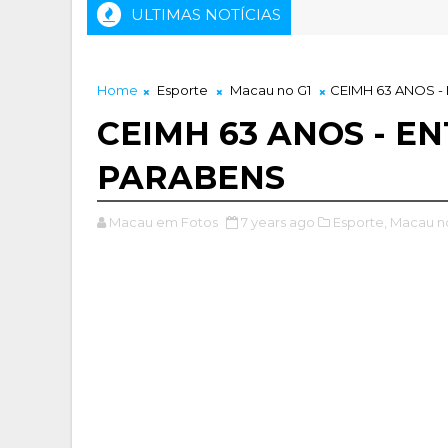
ULTIMAS NOTÍCIAS
 COMEMORAÇÃO AO CENTENÁRIO DE NASCIMENTO "MONSEN
Home
Esporte
Macau no G1
CEIMH 63 ANOS 
CEIMH 63 ANOS - E
PARABENS
Macau em Fotos
7 years ago
Esporte,
Macau no