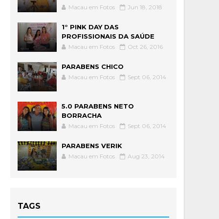
Macau em Fotos
Jun 18, 2018
1° PINK DAY DAS
PROFISSIONAIS DA SAÚDE
Macau em Fotos
Oct 26, 2016
PARABENS CHICO
Macau em Fotos
Sept 06, 2014
5.0 PARABENS NETO
BORRACHA
Macau em Fotos
Sept 06, 2014
PARABENS VERIK
Macau em Fotos
Aug 23, 2014
TAGS