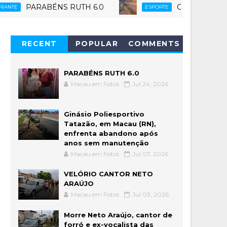
RABÉNS RUTH 6.0
Ginásio Poliesportivo 
ESPORTE
RECENT
POPULAR
COMMENTS
PARABÉNS RUTH 6.0
Macau em Fotos
Jul 24, 2026
Ginásio Poliesportivo
Tatazão, em Macau (RN),
enfrenta abandono após
anos sem manutenção
Macau em Fotos
Jul 07, 2026
VELÓRIO CANTOR NETO
ARAÚJO
Macau em Fotos
Jul 03, 2026
Morre Neto Araújo, cantor de
forró e ex-vocalista das