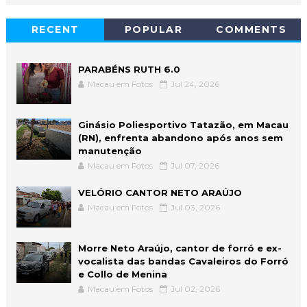
RECENT
POPULAR
COMMENTS
PARABÉNS RUTH 6.0
Macau em Fotos
Jul 24, 2026
Ginásio Poliesportivo Tatazão, em Macau
(RN), enfrenta abandono após anos sem
manutenção
Macau em Fotos
Jul 07, 2026
VELÓRIO CANTOR NETO ARAÚJO
Macau em Fotos
Jul 03, 2026
Morre Neto Araújo, cantor de forró e ex-
vocalista das bandas Cavaleiros do Forró
e Collo de Menina
Macau em Fotos
Jul 02, 2026