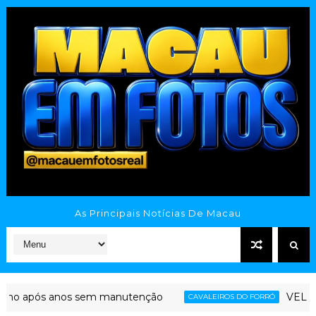
As Principais Notícias De Macau
dono após anos sem manutenção
VELÓRI
CAVALEIROS DO FORRÓ