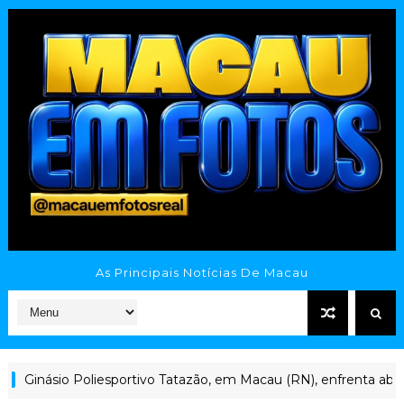
As Principais Notícias De Macau
portivo Tatazão, em Macau (RN), enfrenta abandono após anos