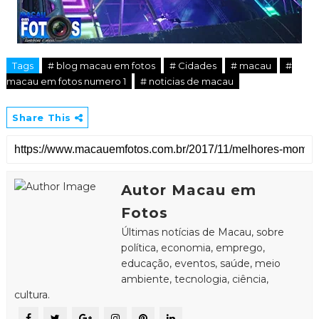
Tags
# blog macau em fotos
# Cidades
# macau
#
macau em fotos numero 1
# noticias de macau
Share This
Autor Macau em
Fotos
Últimas notícias de Macau, sobre
política, economia, emprego,
educação, eventos, saúde, meio
ambiente, tecnologia, ciência,
cultura.