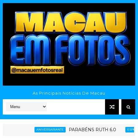
As Principais Notícias De Macau
PARABÉNS RUTH 6.0
Ginásio Poliesp
ERSARIANTE
ESPORTE