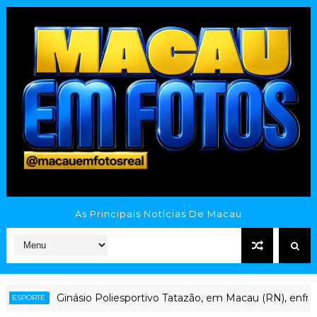
As Principais Notícias De Macau
Ginásio Poliesportivo Tatazão, em Macau (RN), enfrent
PORTE