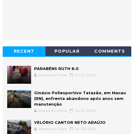
RECENT
POPULAR
COMMENTS
PARABÉNS RUTH 6.0
Macau em Fotos
Jul 24, 2026
Ginásio Poliesportivo Tatazão, em Macau
(RN), enfrenta abandono após anos sem
manutenção
Macau em Fotos
Jul 07, 2026
VELÓRIO CANTOR NETO ARAÚJO
Macau em Fotos
Jul 03, 2026