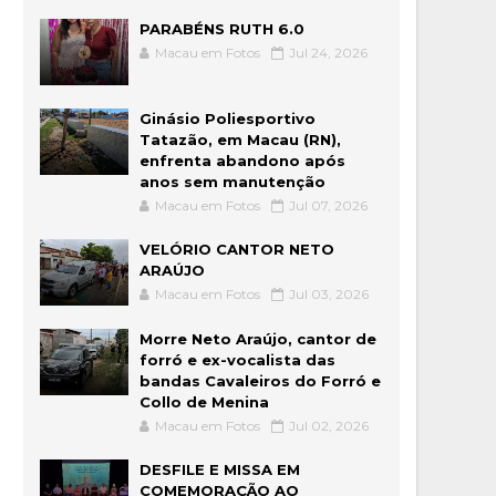
PARABÉNS RUTH 6.0
Macau em Fotos
Jul 24, 2026
Ginásio Poliesportivo
Tatazão, em Macau (RN),
enfrenta abandono após
anos sem manutenção
Macau em Fotos
Jul 07, 2026
VELÓRIO CANTOR NETO
ARAÚJO
Macau em Fotos
Jul 03, 2026
Morre Neto Araújo, cantor de
forró e ex-vocalista das
bandas Cavaleiros do Forró e
Collo de Menina
Macau em Fotos
Jul 02, 2026
DESFILE E MISSA EM
COMEMORAÇÃO AO