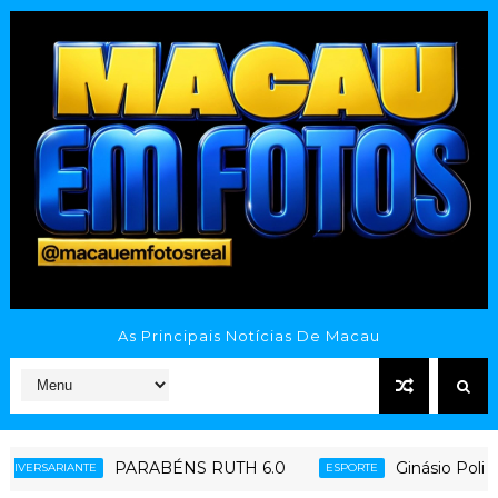
As Principais Notícias De Macau
PARABÉNS RUTH 6.0
Ginásio Poliesporti
IANTE
ESPORTE