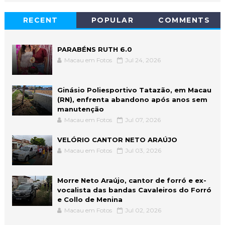
RECENT
POPULAR
COMMENTS
PARABÉNS RUTH 6.0
Macau em Fotos
Jul 24, 2026
Ginásio Poliesportivo Tatazão, em Macau
(RN), enfrenta abandono após anos sem
manutenção
Macau em Fotos
Jul 07, 2026
VELÓRIO CANTOR NETO ARAÚJO
Macau em Fotos
Jul 03, 2026
Morre Neto Araújo, cantor de forró e ex-
vocalista das bandas Cavaleiros do Forró
e Collo de Menina
Macau em Fotos
Jul 02, 2026