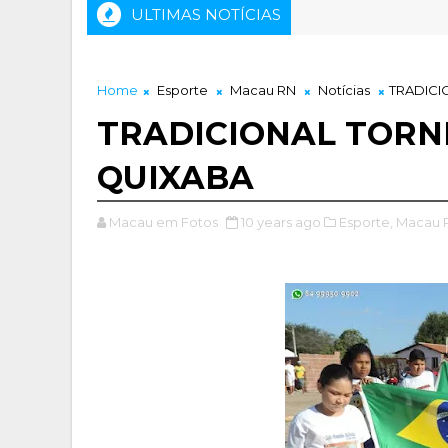
ULTIMAS NOTÍCIAS
Home
Esporte
Macau RN
Notícias
TRADICI
TRADICIONAL TORNE
QUIXABA
Macau em Fotos
10 years ago
Esporte,
Macau 