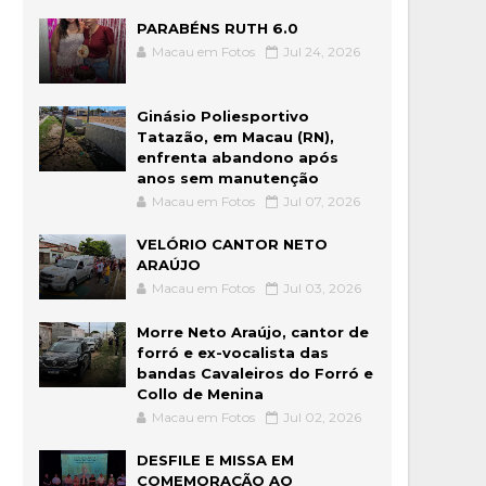
PARABÉNS RUTH 6.0
Macau em Fotos
Jul 24, 2026
Ginásio Poliesportivo
Tatazão, em Macau (RN),
enfrenta abandono após
anos sem manutenção
Macau em Fotos
Jul 07, 2026
VELÓRIO CANTOR NETO
ARAÚJO
Macau em Fotos
Jul 03, 2026
Morre Neto Araújo, cantor de
forró e ex-vocalista das
bandas Cavaleiros do Forró e
Collo de Menina
Macau em Fotos
Jul 02, 2026
DESFILE E MISSA EM
COMEMORAÇÃO AO