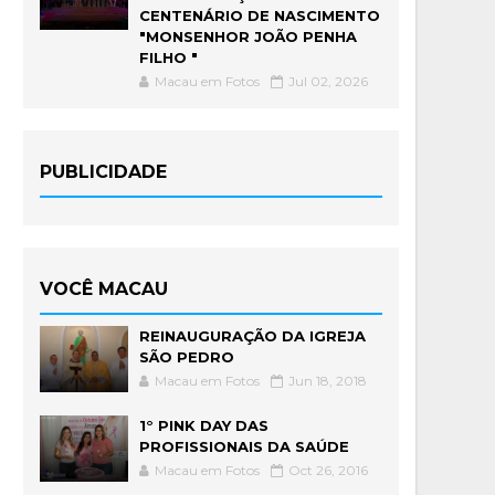
CENTENÁRIO DE NASCIMENTO
"MONSENHOR JOÃO PENHA
FILHO "
Macau em Fotos
Jul 02, 2026
PUBLICIDADE
VOCÊ MACAU
REINAUGURAÇÃO DA IGREJA
SÃO PEDRO
Macau em Fotos
Jun 18, 2018
1° PINK DAY DAS
PROFISSIONAIS DA SAÚDE
Macau em Fotos
Oct 26, 2016