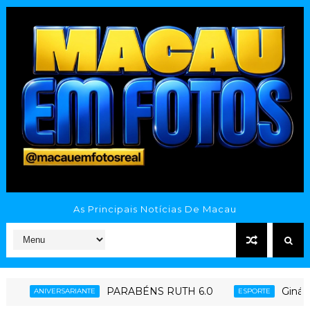
As Principais Notícias De Macau
PARABÉNS RUTH 6.0
Ginásio Poliesportivo
NTE
ESPORTE