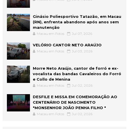
Ginásio Poliesportivo Tatazão, em Macau
(RN), enfrenta abandono após anos sem
manutenção
Macau em Fotos
Jul 07, 2026
VELÓRIO CANTOR NETO ARAÚJO
Macau em Fotos
Jul 03, 2026
Morre Neto Araújo, cantor de forró e ex-
vocalista das bandas Cavaleiros do Forró
e Collo de Menina
Macau em Fotos
Jul 02, 2026
DESFILE E MISSA EM COMEMORAÇÃO AO
CENTENÁRIO DE NASCIMENTO
"MONSENHOR JOÃO PENHA FILHO "
Macau em Fotos
Jul 02, 2026