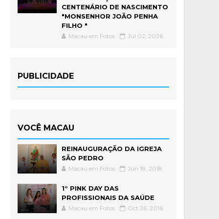
CENTENÁRIO DE NASCIMENTO
"MONSENHOR JOÃO PENHA
FILHO "
Macau em Fotos
Jul 02, 2026
PUBLICIDADE
VOCÊ MACAU
REINAUGURAÇÃO DA IGREJA
SÃO PEDRO
Macau em Fotos
Jun 18, 2018
1° PINK DAY DAS
PROFISSIONAIS DA SAÚDE
Macau em Fotos
Oct 26, 2016