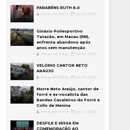
PARABÉNS RUTH 6.0
Macau em Fotos
Jul 24, 2026
Ginásio Poliesportivo
Tatazão, em Macau (RN),
enfrenta abandono após
anos sem manutenção
Macau em Fotos
Jul 07, 2026
VELÓRIO CANTOR NETO
ARAÚJO
Macau em Fotos
Jul 03, 2026
Morre Neto Araújo, cantor de
forró e ex-vocalista das
bandas Cavaleiros do Forró e
Collo de Menina
Macau em Fotos
Jul 02, 2026
DESFILE E MISSA EM
COMEMORAÇÃO AO