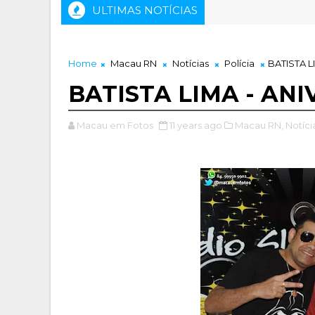
ULTIMAS NOTÍCIAS
Home
Macau RN
Notícias
Polícia
BATISTA L
BATISTA LIMA - AN
Macau em Fotos
11 years ago
Macau RN,
Notíci