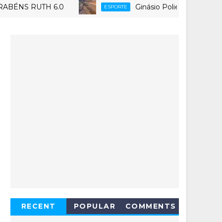
UTH 6.0
Ginásio Poliesportivo Tatazão, e
ESPORTE
RECENT
POPULAR
COMMENTS