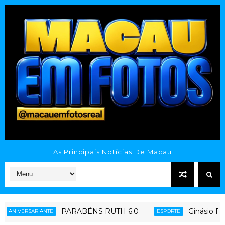
As Principais Notícias De Macau
PARABÉNS RUTH 6.0
Ginásio Poliesportivo Tat
ESPORTE