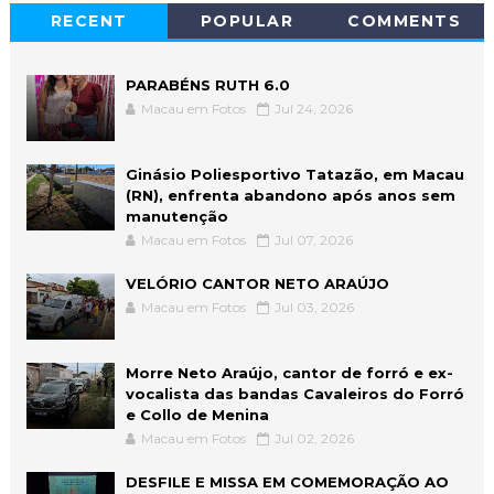
RECENT
POPULAR
COMMENTS
PARABÉNS RUTH 6.0
Macau em Fotos
Jul 24, 2026
Ginásio Poliesportivo Tatazão, em Macau
(RN), enfrenta abandono após anos sem
manutenção
Macau em Fotos
Jul 07, 2026
VELÓRIO CANTOR NETO ARAÚJO
Macau em Fotos
Jul 03, 2026
Morre Neto Araújo, cantor de forró e ex-
vocalista das bandas Cavaleiros do Forró
e Collo de Menina
Macau em Fotos
Jul 02, 2026
DESFILE E MISSA EM COMEMORAÇÃO AO