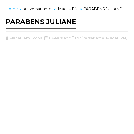
Home
Aniversariante
Macau RN
PARABENS JULIANE
PARABENS JULIANE
Macau em Fotos
11 years ago
Aniversariante,
Macau RN,