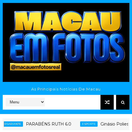
As Principais Notícias De Macau
ABÉNS RUTH 6.0
Ginásio Poliesportivo Tatazão
ESPORTE