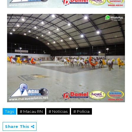
Tags
# Macau RN
# Notícias
# Polícia
Share This