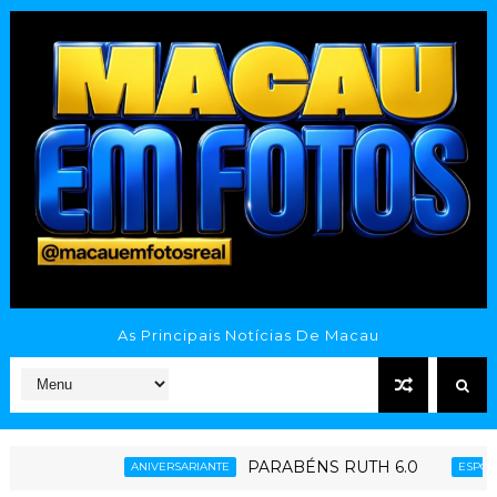
As Principais Notícias De Macau
PARABÉNS RUTH 6.0
Ginásio Po
ANIVERSARIANTE
ESPORTE