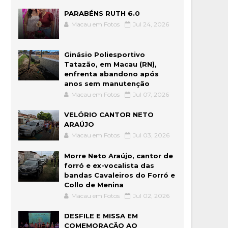
PARABÉNS RUTH 6.0
Macau em Fotos
Jul 24, 2026
Ginásio Poliesportivo
Tatazão, em Macau (RN),
enfrenta abandono após
anos sem manutenção
Macau em Fotos
Jul 07, 2026
VELÓRIO CANTOR NETO
ARAÚJO
Macau em Fotos
Jul 03, 2026
Morre Neto Araújo, cantor de
forró e ex-vocalista das
bandas Cavaleiros do Forró e
Collo de Menina
Macau em Fotos
Jul 02, 2026
DESFILE E MISSA EM
COMEMORAÇÃO AO