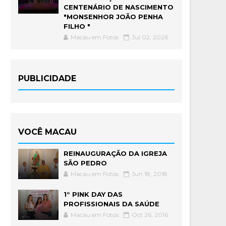
CENTENÁRIO DE NASCIMENTO
"MONSENHOR JOÃO PENHA
FILHO "
Macau em Fotos
Jul 02, 2026
PUBLICIDADE
VOCÊ MACAU
REINAUGURAÇÃO DA IGREJA
SÃO PEDRO
Macau em Fotos
Jun 18, 2018
1° PINK DAY DAS
PROFISSIONAIS DA SAÚDE
Macau em Fotos
Oct 26, 2016