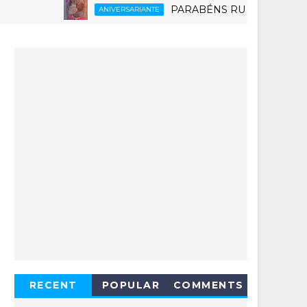
PARABÉNS RUTH 6.0
ANIVERSARIANTE
ESPO
RECENT
POPULAR
COMMENTS