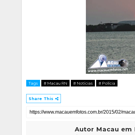
Tags
# Macau RN
# Notícias
# Polícia
Share This
Autor Macau em 