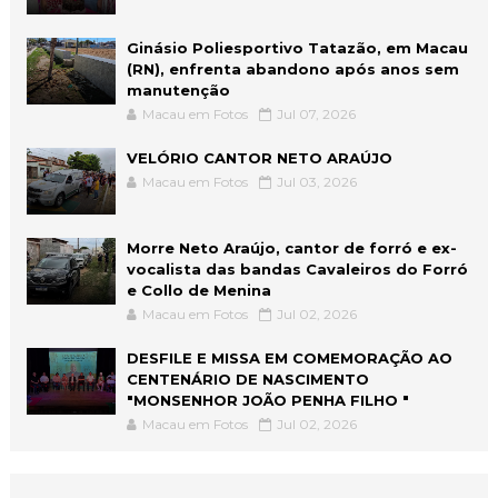
Ginásio Poliesportivo Tatazão, em Macau
(RN), enfrenta abandono após anos sem
manutenção
Macau em Fotos
Jul 07, 2026
VELÓRIO CANTOR NETO ARAÚJO
Macau em Fotos
Jul 03, 2026
Morre Neto Araújo, cantor de forró e ex-
vocalista das bandas Cavaleiros do Forró
e Collo de Menina
Macau em Fotos
Jul 02, 2026
DESFILE E MISSA EM COMEMORAÇÃO AO
CENTENÁRIO DE NASCIMENTO
"MONSENHOR JOÃO PENHA FILHO "
Macau em Fotos
Jul 02, 2026