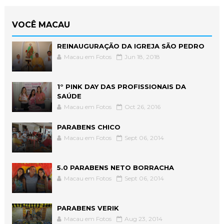
VOCÊ MACAU
REINAUGURAÇÃO DA IGREJA SÃO PEDRO
Macau em Fotos
Jun 18, 2018
1° PINK DAY DAS PROFISSIONAIS DA
SAÚDE
Macau em Fotos
Oct 26, 2016
PARABENS CHICO
Macau em Fotos
Sept 06, 2014
5.0 PARABENS NETO BORRACHA
Macau em Fotos
Sept 06, 2014
PARABENS VERIK
Macau em Fotos
Aug 23, 2014