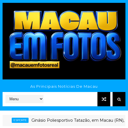
As Principais Notícias De Macau
Poliesportivo Tatazão, em Macau (RN), enfrenta abandono apó