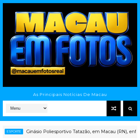
As Principais Notícias De Macau
Ginásio Poliesportivo Tatazão, em Macau (RN), enfre
SPORTE