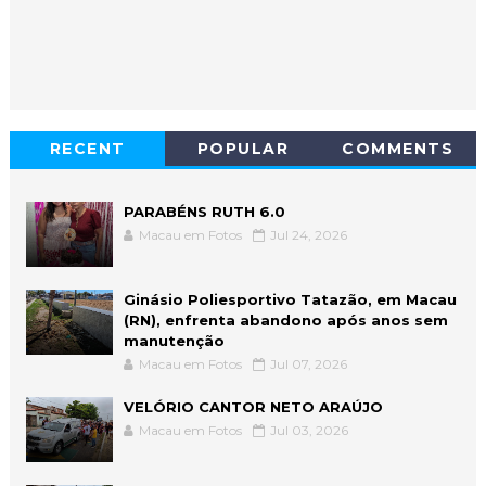
RECENT
POPULAR
COMMENTS
PARABÉNS RUTH 6.0
Macau em Fotos
Jul 24, 2026
Ginásio Poliesportivo Tatazão, em Macau
(RN), enfrenta abandono após anos sem
manutenção
Macau em Fotos
Jul 07, 2026
VELÓRIO CANTOR NETO ARAÚJO
Macau em Fotos
Jul 03, 2026