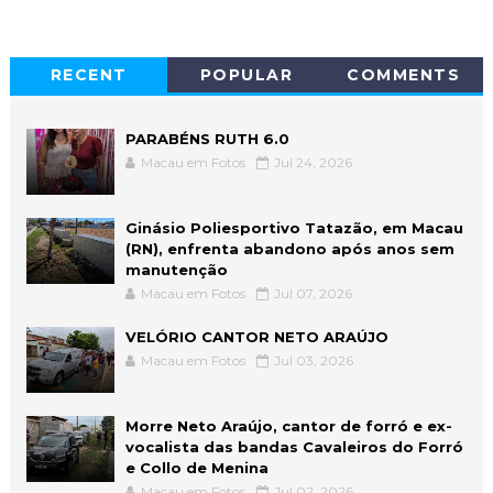
RECENT
POPULAR
COMMENTS
PARABÉNS RUTH 6.0
Macau em Fotos
Jul 24, 2026
Ginásio Poliesportivo Tatazão, em Macau
(RN), enfrenta abandono após anos sem
manutenção
Macau em Fotos
Jul 07, 2026
VELÓRIO CANTOR NETO ARAÚJO
Macau em Fotos
Jul 03, 2026
Morre Neto Araújo, cantor de forró e ex-
vocalista das bandas Cavaleiros do Forró
e Collo de Menina
Macau em Fotos
Jul 02, 2026