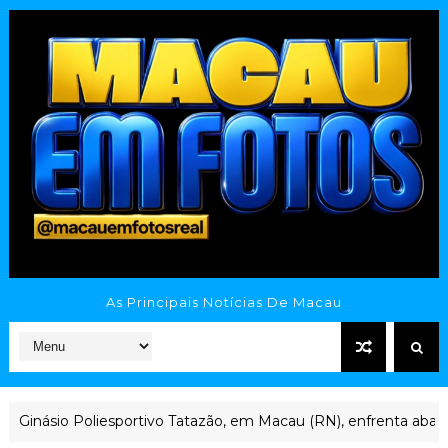
As Principais Notícias De Macau
ivo Tatazão, em Macau (RN), enfrenta abandono após anos sem