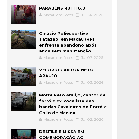
PARABÉNS RUTH 6.0
Macau em Fotos
Jul 24, 2026
Ginásio Poliesportivo
Tatazão, em Macau (RN),
enfrenta abandono após
anos sem manutenção
Macau em Fotos
Jul 07, 2026
VELÓRIO CANTOR NETO
ARAÚJO
Macau em Fotos
Jul 03, 2026
Morre Neto Araújo, cantor de
forró e ex-vocalista das
bandas Cavaleiros do Forró e
Collo de Menina
Macau em Fotos
Jul 02, 2026
DESFILE E MISSA EM
COMEMORAÇÃO AO