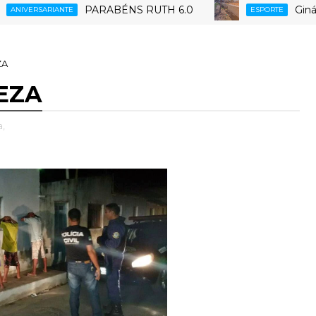
PARABÉNS RUTH 6.0
Ginásio Po
RSARIANTE
ESPORTE
ZA
EZA
a,