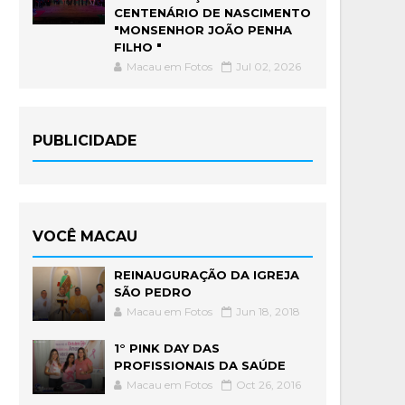
CENTENÁRIO DE NASCIMENTO
"MONSENHOR JOÃO PENHA
FILHO "
Macau em Fotos
Jul 02, 2026
PUBLICIDADE
VOCÊ MACAU
REINAUGURAÇÃO DA IGREJA
SÃO PEDRO
Macau em Fotos
Jun 18, 2018
1° PINK DAY DAS
PROFISSIONAIS DA SAÚDE
Macau em Fotos
Oct 26, 2016