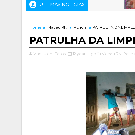
ULTIMAS NOTÍCIAS
ANIVE
Home
Macau RN
Polícia
PATRULHA DA LIMPE
PATRULHA DA LIMP
Macau em Fotos
12 years ago
Macau RN,
Políci