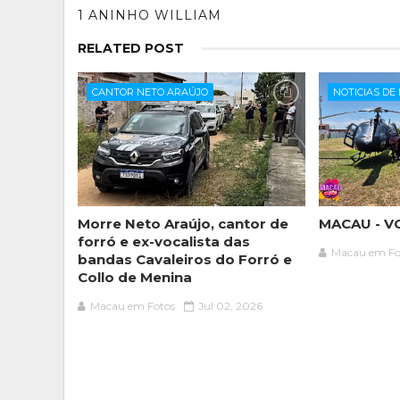
1 ANINHO WILLIAM
RELATED POST
CANTOR NETO ARAÚJO
NOTICIAS DE
Morre Neto Araújo, cantor de
MACAU - V
forró e ex-vocalista das
Macau em Fo
bandas Cavaleiros do Forró e
Collo de Menina
Macau em Fotos
Jul 02, 2026