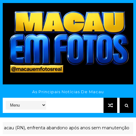
As Principais Notícias De Macau
au (RN), enfrenta abandono após anos sem manutenção
CAVA