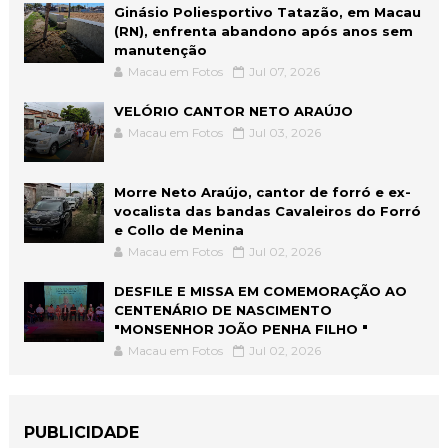
Ginásio Poliesportivo Tatazão, em Macau
(RN), enfrenta abandono após anos sem
manutenção
Macau em Fotos
Jul 07, 2026
VELÓRIO CANTOR NETO ARAÚJO
Macau em Fotos
Jul 03, 2026
Morre Neto Araújo, cantor de forró e ex-
vocalista das bandas Cavaleiros do Forró
e Collo de Menina
Macau em Fotos
Jul 02, 2026
DESFILE E MISSA EM COMEMORAÇÃO AO
CENTENÁRIO DE NASCIMENTO
"MONSENHOR JOÃO PENHA FILHO "
Macau em Fotos
Jul 02, 2026
PUBLICIDADE