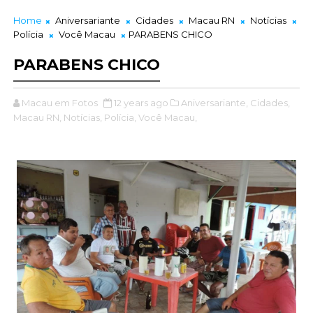
Home
Aniversariante
Cidades
Macau RN
Notícias
Polícia
Você Macau
PARABENS CHICO
PARABENS CHICO
Macau em Fotos
12 years ago
Aniversariante,
Cidades,
Macau RN,
Notícias,
Polícia,
Você Macau,