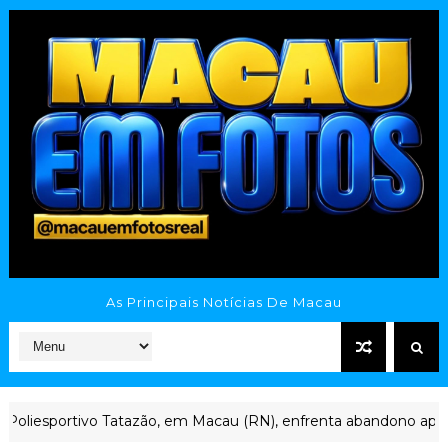
As Principais Notícias De Macau
oliesportivo Tatazão, em Macau (RN), enfrenta abandono após