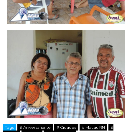
Tags
# Aniversariante
# Cidades
# Macau RN
#