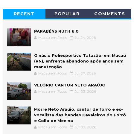
RECENT
POPULAR
COMMENTS
PARABÉNS RUTH 6.0
Macau em Fotos
Jul 24, 2026
Ginásio Poliesportivo Tatazão, em Macau
(RN), enfrenta abandono após anos sem
manutenção
Macau em Fotos
Jul 07, 2026
VELÓRIO CANTOR NETO ARAÚJO
Macau em Fotos
Jul 03, 2026
Morre Neto Araújo, cantor de forró e ex-
vocalista das bandas Cavaleiros do Forró
e Collo de Menina
Macau em Fotos
Jul 02, 2026