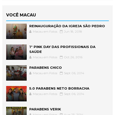
VOCÊ MACAU
REINAUGURAÇÃO DA IGREJA SÃO PEDRO
Macau em Fotos
Jun 18, 2018
1° PINK DAY DAS PROFISSIONAIS DA
SAÚDE
Macau em Fotos
Oct 26, 2016
PARABENS CHICO
Macau em Fotos
Sept 06, 2014
5.0 PARABENS NETO BORRACHA
Macau em Fotos
Sept 06, 2014
PARABENS VERIK
Macau em Fotos
Aug 23, 2014