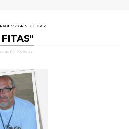
RABENS "GRINGO FITAS"
FITAS"
acau RN,
Notícias,