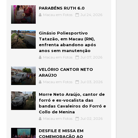
PARABÉNS RUTH 6.0
Macau em Fotos
Jul 24, 2026
Ginásio Poliesportivo
Tatazão, em Macau (RN),
enfrenta abandono após
anos sem manutenção
Macau em Fotos
Jul 07, 2026
VELÓRIO CANTOR NETO
ARAÚJO
Macau em Fotos
Jul 03, 2026
Morre Neto Araújo, cantor de
forró e ex-vocalista das
bandas Cavaleiros do Forró e
Collo de Menina
Macau em Fotos
Jul 02, 2026
DESFILE E MISSA EM
COMEMORAÇÃO AO