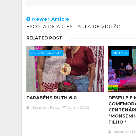
Newer Article
ESCOLA DE ARTES - AULA DE VIOLÃO
RELATED POST
ANIVERSARIANTE
NOTÍCIA
PARABÉNS RUTH 6.0
DESFILE E 
COMEMOR
Macau em Fotos
Jul 24, 2026
CENTENÁR
"MONSENH
FILHO "
Macau em Fo