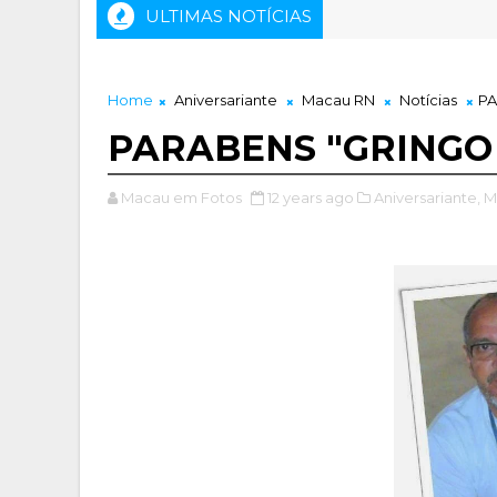
ULTIMAS NOTÍCIAS
Home
Aniversariante
Macau RN
Notícias
PA
PARABENS "GRINGO 
Macau em Fotos
12 years ago
Aniversariante,
M