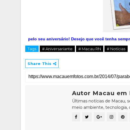
pelo seu aniversário! Desejo que você tenha sempr
Tags
# Aniversariante
# Macau RN
# Notícias
Share This
Autor Macau em 
Últimas notícias de Macau, 
meio ambiente, tecnologia, ci