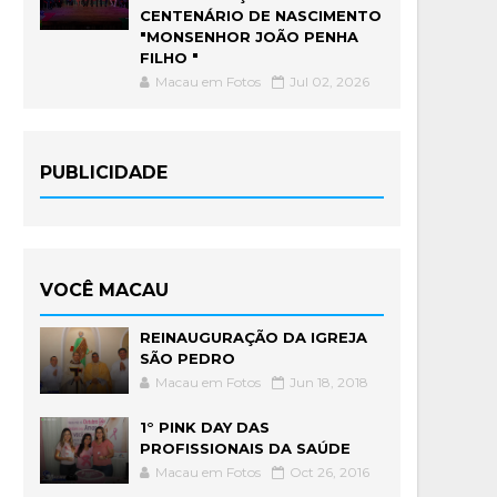
CENTENÁRIO DE NASCIMENTO
"MONSENHOR JOÃO PENHA
FILHO "
Macau em Fotos
Jul 02, 2026
PUBLICIDADE
VOCÊ MACAU
REINAUGURAÇÃO DA IGREJA
SÃO PEDRO
Macau em Fotos
Jun 18, 2018
1° PINK DAY DAS
PROFISSIONAIS DA SAÚDE
Macau em Fotos
Oct 26, 2016