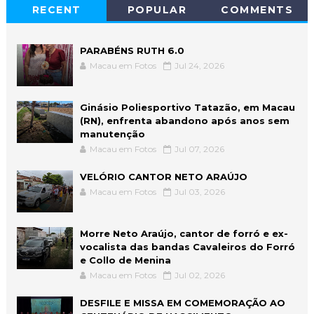
RECENT
POPULAR
COMMENTS
PARABÉNS RUTH 6.0
Macau em Fotos
Jul 24, 2026
Ginásio Poliesportivo Tatazão, em Macau
(RN), enfrenta abandono após anos sem
manutenção
Macau em Fotos
Jul 07, 2026
VELÓRIO CANTOR NETO ARAÚJO
Macau em Fotos
Jul 03, 2026
Morre Neto Araújo, cantor de forró e ex-
vocalista das bandas Cavaleiros do Forró
e Collo de Menina
Macau em Fotos
Jul 02, 2026
DESFILE E MISSA EM COMEMORAÇÃO AO