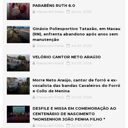
PARABÉNS RUTH 6.0
Macau em Fotos
Jul 24, 2026
Ginásio Poliesportivo Tatazão, em Macau
(RN), enfrenta abandono após anos sem
manutenção
Macau em Fotos
Jul 07, 2026
VELÓRIO CANTOR NETO ARAÚJO
Macau em Fotos
Jul 03, 2026
Morre Neto Araújo, cantor de forró e ex-
vocalista das bandas Cavaleiros do Forró
e Collo de Menina
Macau em Fotos
Jul 02, 2026
DESFILE E MISSA EM COMEMORAÇÃO AO
CENTENÁRIO DE NASCIMENTO
"MONSENHOR JOÃO PENHA FILHO "
Macau em Fotos
Jul 02, 2026