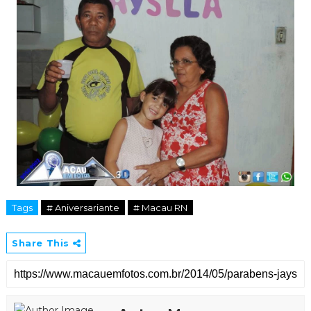
Tags
# Aniversariante
# Macau RN
Share This