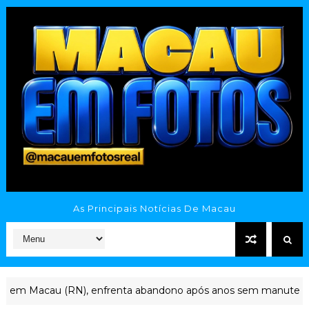
As Principais Notícias De Macau
(RN), enfrenta abandono após anos sem manutenção
CAVALEI