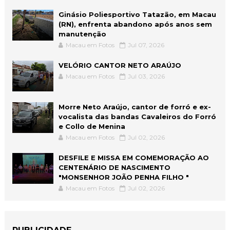
Ginásio Poliesportivo Tatazão, em Macau
(RN), enfrenta abandono após anos sem
manutenção
Macau em Fotos
Jul 07, 2026
VELÓRIO CANTOR NETO ARAÚJO
Macau em Fotos
Jul 03, 2026
Morre Neto Araújo, cantor de forró e ex-
vocalista das bandas Cavaleiros do Forró
e Collo de Menina
Macau em Fotos
Jul 02, 2026
DESFILE E MISSA EM COMEMORAÇÃO AO
CENTENÁRIO DE NASCIMENTO
"MONSENHOR JOÃO PENHA FILHO "
Macau em Fotos
Jul 02, 2026