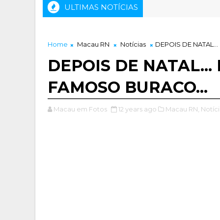
ULTIMAS NOTÍCIAS
DESFILE E MISSA EM COMEMORAÇÃO AO CENTENÁ
NOTÍCIA
Home
Macau RN
Notícias
DEPOIS DE NATAL.
DEPOIS DE NATAL..
FAMOSO BURACO...
Macau em Fotos
12 years ago
Macau RN,
Notíci