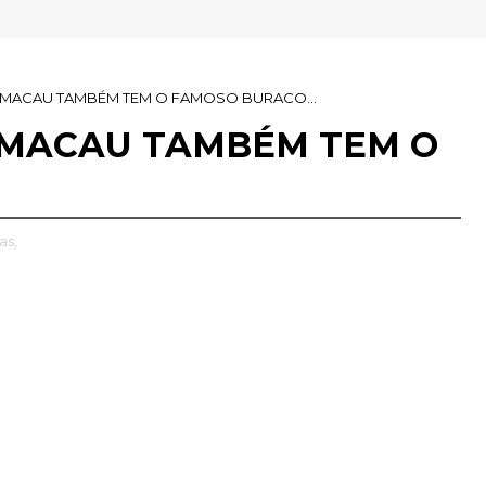
RIO DE NASCIMENTO "MONSENHOR JOÃO PENHA FILHO "
.. MACAU TAMBÉM TEM O FAMOSO BURACO...
. MACAU TAMBÉM TEM O
as,