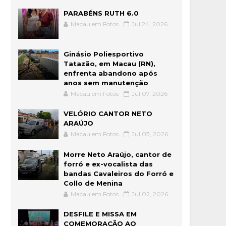
PARABÉNS RUTH 6.0
Macau em Fotos
Jul 24, 2026
Ginásio Poliesportivo
Tatazão, em Macau (RN),
enfrenta abandono após
anos sem manutenção
Macau em Fotos
Jul 07, 2026
VELÓRIO CANTOR NETO
ARAÚJO
Macau em Fotos
Jul 03, 2026
Morre Neto Araújo, cantor de
forró e ex-vocalista das
bandas Cavaleiros do Forró e
Collo de Menina
Macau em Fotos
Jul 02, 2026
DESFILE E MISSA EM
COMEMORAÇÃO AO