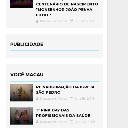
CENTENÁRIO DE NASCIMENTO
"MONSENHOR JOÃO PENHA
FILHO "
Macau em Fotos
Jul 02, 2026
PUBLICIDADE
VOCÊ MACAU
REINAUGURAÇÃO DA IGREJA
SÃO PEDRO
Macau em Fotos
Jun 18, 2018
1° PINK DAY DAS
PROFISSIONAIS DA SAÚDE
Macau em Fotos
Oct 26, 2016