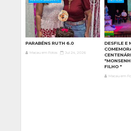
ANIVERSARIANTE
NOTÍCIA
PARABÉNS RUTH 6.0
DESFILE E 
COMEMOR
Macau em Fotos
Jul 24, 2026
CENTENÁR
"MONSENH
FILHO "
Macau em Fo