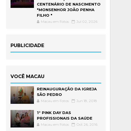
CENTENÁRIO DE NASCIMENTO
"MONSENHOR JOÃO PENHA
FILHO "
Macau em Fotos
Jul 02, 2026
PUBLICIDADE
VOCÊ MACAU
REINAUGURAÇÃO DA IGREJA
SÃO PEDRO
Macau em Fotos
Jun 18, 2018
1° PINK DAY DAS
PROFISSIONAIS DA SAÚDE
Macau em Fotos
Oct 26, 2016