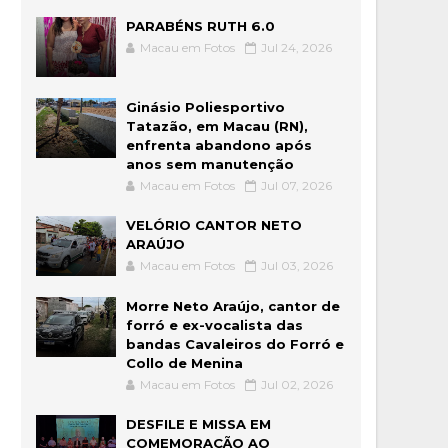
PARABÉNS RUTH 6.0
Macau em Fotos
Jul 24, 2026
Ginásio Poliesportivo
Tatazão, em Macau (RN),
enfrenta abandono após
anos sem manutenção
Macau em Fotos
Jul 07, 2026
VELÓRIO CANTOR NETO
ARAÚJO
Macau em Fotos
Jul 03, 2026
Morre Neto Araújo, cantor de
forró e ex-vocalista das
bandas Cavaleiros do Forró e
Collo de Menina
Macau em Fotos
Jul 02, 2026
DESFILE E MISSA EM
COMEMORAÇÃO AO