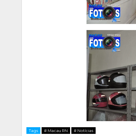
Tags
# Macau RN
# Notícias