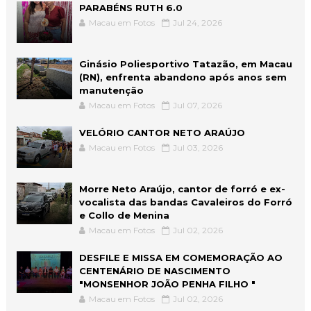
PARABÉNS RUTH 6.0
Macau em Fotos
Jul 24, 2026
Ginásio Poliesportivo Tatazão, em Macau
(RN), enfrenta abandono após anos sem
manutenção
Macau em Fotos
Jul 07, 2026
VELÓRIO CANTOR NETO ARAÚJO
Macau em Fotos
Jul 03, 2026
Morre Neto Araújo, cantor de forró e ex-
vocalista das bandas Cavaleiros do Forró
e Collo de Menina
Macau em Fotos
Jul 02, 2026
DESFILE E MISSA EM COMEMORAÇÃO AO
CENTENÁRIO DE NASCIMENTO
"MONSENHOR JOÃO PENHA FILHO "
Macau em Fotos
Jul 02, 2026