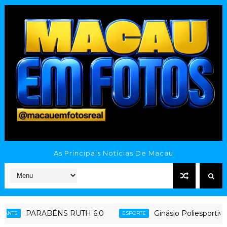
As Principais Notícias De Macau
ABÉNS RUTH 6.0
Ginásio Poliesportivo Tatazão
ESPORTE