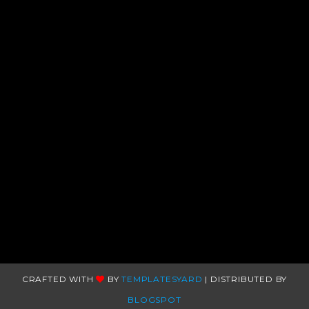
CRAFTED WITH
BY
TEMPLATESYARD
| DISTRIBUTED BY
BLOGSPOT