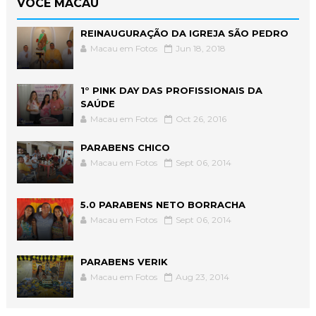
VOCÊ MACAU
REINAUGURAÇÃO DA IGREJA SÃO PEDRO
Macau em Fotos
Jun 18, 2018
1° PINK DAY DAS PROFISSIONAIS DA
SAÚDE
Macau em Fotos
Oct 26, 2016
PARABENS CHICO
Macau em Fotos
Sept 06, 2014
5.0 PARABENS NETO BORRACHA
Macau em Fotos
Sept 06, 2014
PARABENS VERIK
Macau em Fotos
Aug 23, 2014