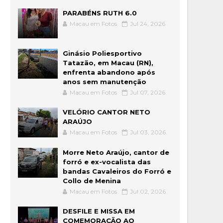
PARABÉNS RUTH 6.0
Macau em Fotos
Jul 24, 2026
Ginásio Poliesportivo
Tatazão, em Macau (RN),
enfrenta abandono após
anos sem manutenção
Macau em Fotos
Jul 07, 2026
VELÓRIO CANTOR NETO
ARAÚJO
Macau em Fotos
Jul 03, 2026
Morre Neto Araújo, cantor de
forró e ex-vocalista das
bandas Cavaleiros do Forró e
Collo de Menina
Macau em Fotos
Jul 02, 2026
DESFILE E MISSA EM
COMEMORAÇÃO AO