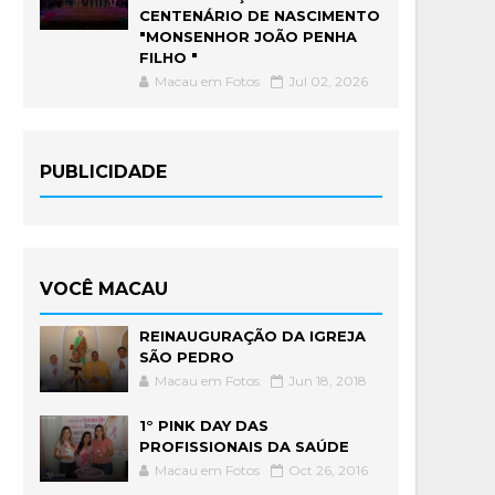
CENTENÁRIO DE NASCIMENTO
"MONSENHOR JOÃO PENHA
FILHO "
Macau em Fotos
Jul 02, 2026
PUBLICIDADE
VOCÊ MACAU
REINAUGURAÇÃO DA IGREJA
SÃO PEDRO
Macau em Fotos
Jun 18, 2018
1° PINK DAY DAS
PROFISSIONAIS DA SAÚDE
Macau em Fotos
Oct 26, 2016